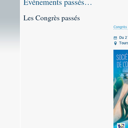
Evénements passés…
Les Congrès passés
Congrès 
Du 2
Tour